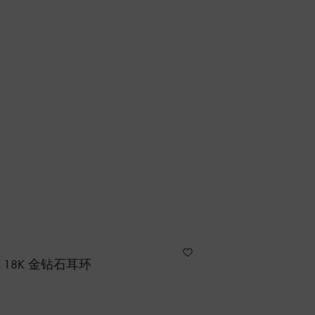
LT 18K 金钻石耳环