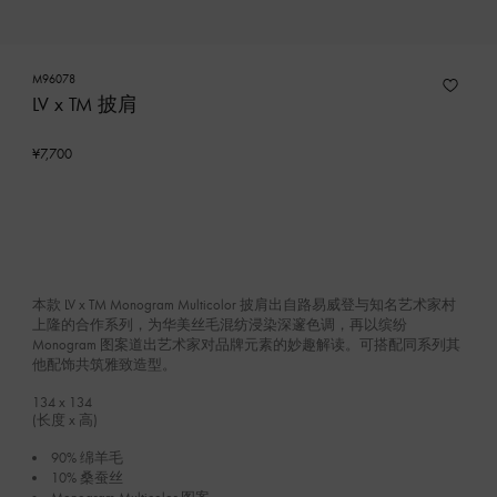
M96078
LV x TM 披肩
¥7,700
本款 LV x TM Monogram Multicolor 披肩出自路易威登与知名艺术家村
上隆的合作系列，为华美丝毛混纺浸染深邃色调，再以缤纷
Monogram 图案道出艺术家对品牌元素的妙趣解读。可搭配同系列其
他配饰共筑雅致造型。
134 x 134
(长度 x 高)
90% 绵羊毛
10% 桑蚕丝