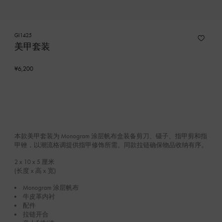
GI1425
美甲套装
¥6,200
本款美甲套装为 Monogram 涂层帆布盒装备剪刀、镊子、指甲剪和指
甲锉，以潮流格调提供指甲修饰所需。同款拉链确保物品收纳有序。
2 x 10 x 5
厘米
(长度 x 高 x 宽)
Monogram 涂层帆布
牛皮革内衬
配件
拉链开合