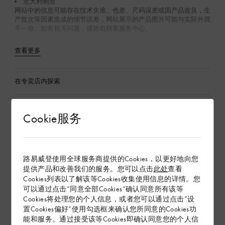
意大利制造
网站中的信息可能存在技术失准、色差、尺码误差或因产品改良，生
产批次等因素造成的细节误差，网站展示的产品图片可能与实际外观
不一致。如有相关问题，请致电顾客服务中心。
查看更多
在专卖店内探索
Cookie服务
配送 & 退货
赠礼
路易威登使用全球服务商提供的Cookies，以更好地向您
提供产品和改善我们的服务。您可以点击
此处
查看
Cookies列表以了解该等Cookies收集使用信息的详情。您
可以通过点击“同意全部Cookies”确认同意所有该等
Cookies将处理您的个人信息，或者您可以通过点击“设
置Cookies偏好”使用勾选框来确认您所同意的Cookies功
能和服务。通过接受该等Cookies即确认同意您的个人信