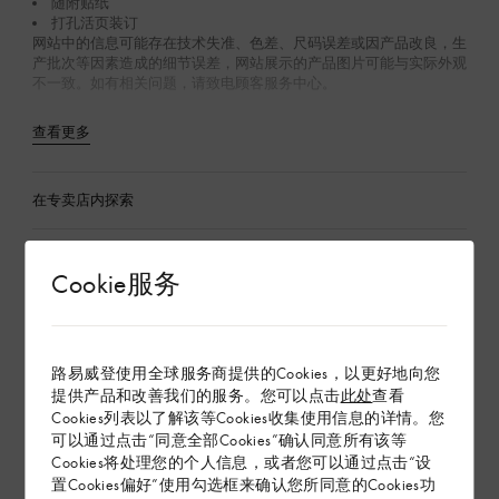
随附贴纸
打孔活页装订
网站中的信息可能存在技术失准、色差、尺码误差或因产品改良，生
产批次等因素造成的细节误差，网站展示的产品图片可能与实际外观
不一致。如有相关问题，请致电顾客服务中心。
查看更多
在专卖店内探索
Cookie服务
配送 & 退货
赠礼
路易威登使用全球服务商提供的Cookies，以更好地向您
提供产品和改善我们的服务。您可以点击
此处
查看
Cookies列表以了解该等Cookies收集使用信息的详情。您
可以通过点击“同意全部Cookies”确认同意所有该等
Cookies将处理您的个人信息，或者您可以通过点击“设
置Cookies偏好”使用勾选框来确认您所同意的Cookies功