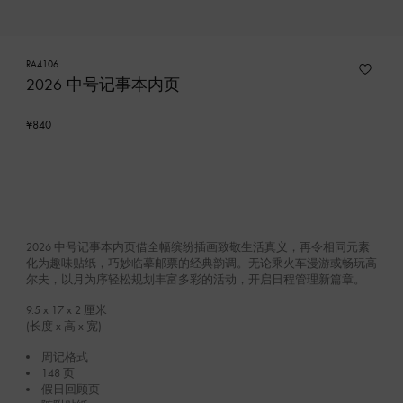
RA4106
2026 中号记事本内页
¥840
2026 中号记事本内页借全幅缤纷插画致敬生活真义，再令相同元素
化为趣味贴纸，巧妙临摹邮票的经典韵调。无论乘火车漫游或畅玩高
尔夫，以月为序轻松规划丰富多彩的活动，开启日程管理新篇章。
9.5 x 17 x 2
厘米
(长度 x 高 x 宽)
周记格式
148 页
假日回顾页