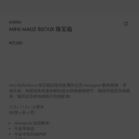
M26066
MINI MALLE BIJOUX 珠宝箱
¥37,500
Mini Malle Bijoux 珠宝箱以莹润金属件点亮 Monogram 帆布箱身，再
借木条、加固包角和迷你锁扣道出经典硬箱细节。座枕可稳妥存放腕
表，隔层适宜收纳戒指与其他配饰。
21.5 x 11.5 x 14
厘米
(长度 x 高 x 宽)
Monogram 涂层帆布
牛皮革饰边
牛皮革和丝绒内衬