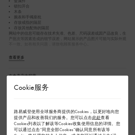
金属件
锁扣开合
木条
腕表和手镯座枕
存放戒指的隔层
存放其他配饰的隔层
网站中的信息可能存在技术失准、色差、尺码误差或因产品改良，生
产批次等因素造成的细节误差，网站展示的产品图片可能与实际外观
不一致。如有相关问题，请致电顾客服务中心。
查看更多
在专卖店内探索
Cookie服务
配送 & 退货
赠礼
路易威登使用全球服务商提供的Cookies，以更好地向您
提供产品和改善我们的服务。您可以点击
此处
查看
Cookies列表以了解该等Cookies收集使用信息的详情。您
可以通过点击“同意全部Cookies”确认同意所有该等