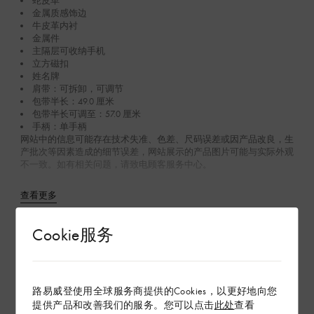
蛇皮革
金属质感饰边
牛皮革内衬
金属件
主隔层可收纳手机
立方磁扣
姓名牌
肩带：可拆卸，可调节
包带半长：49.0 厘米
包带半长可调至：57.0 厘米
手柄：单手柄
网站中的信息可能存在技术失准、色差、尺码误差或因产品改良，生
产批次等因素造成的细节误差，网站展示的产品图片可能与实际外观
不一致。如有相关问题，请致电顾客服务中心。
查看更多
Cookie服务
在专卖店内探索
路易威登使用全球服务商提供的Cookies，以更好地向您
配送 & 退货
提供产品和改善我们的服务。您可以点击
此处
查看