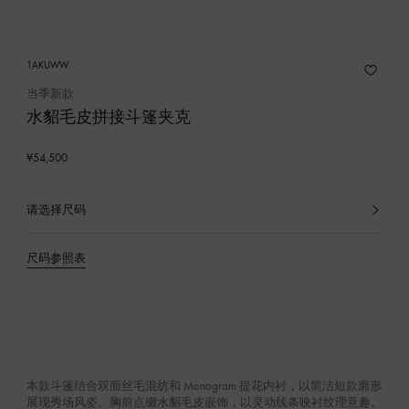
1AKUWW
当季新款
水貂毛皮拼接斗篷夹克
¥54,500
请选择尺码
已
选
产
尺码参照表
品
本款斗篷结合双面丝毛混纺和 Monogram 提花内衬，以简洁短款廓形
展现秀场风姿。胸前点缀水貂毛皮嵌饰，以灵动线条映衬纹理意趣。