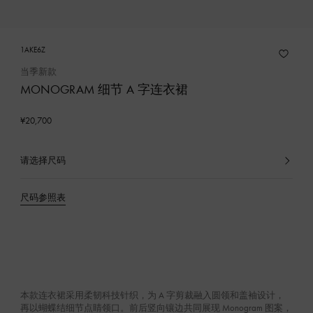
1AKE6Z
当季新款
MONOGRAM 细节 A 字连衣裙
¥20,700
请选择尺码
已
选
产
尺码参照表
品
本款连衣裙采用柔韧科技针织，为 A 字剪裁融入圆领和盖袖设计，
再以蝴蝶结细节点睛领口。前后竖向镶边共同展现 Monogram 图案，