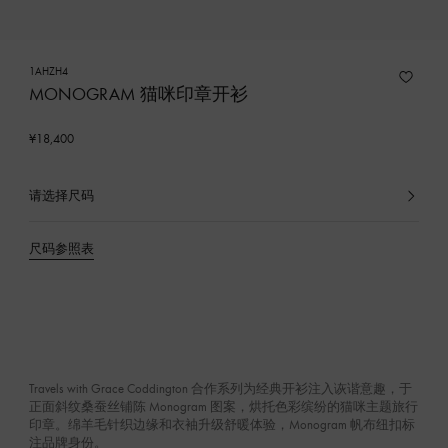
1AHZH4
MONOGRAM 猫咪印章开衫
¥18,400
请选择尺码
已
选
产
尺码参照表
品
Travels with Grace Coddington 合作系列为经典开衫注入诙谐意趣，于
正面斜纹桑蚕丝铺陈 Monogram 图案，烘托色彩缤纷的猫咪主题旅行
印章。绵羊毛针织边缘和衣袖升级舒暖体验，Monogram 帆布纽扣标
注品牌身份。