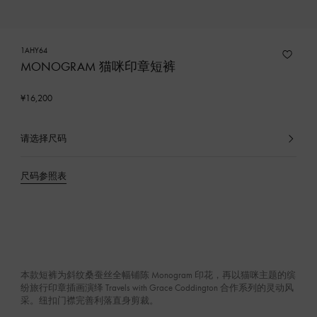
1AHY64
MONOGRAM 猫咪印章短裤
¥16,200
请选择尺码
已
选
产
尺码参照表
品
本款短裤为斜纹桑蚕丝全幅铺陈 Monogram 印花，再以猫咪主题的缤
纷旅行印章插画演绎 Travels with Grace Coddington 合作系列的灵动风
采。纽扣门襟完善利落直身剪裁。