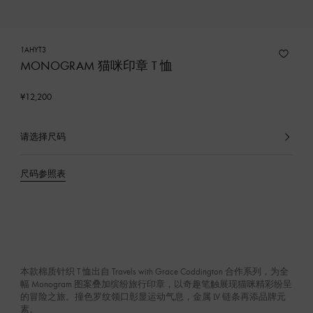
1AHYT3
MONOGRAM 猫咪印章 T 恤
¥12,200
请选择尺码
已
选
产
尺码参照表
品
本款棉质针织 T 恤出自 Travels with Grace Coddington 合作系列，为全
幅 Monogram 图案叠加缤纷旅行印章，以奇趣笔触展现猫咪精彩纷呈
的冒险之旅。撞色罗纹领口彰显运动气息，金属 LV 链条再添品牌元
素。