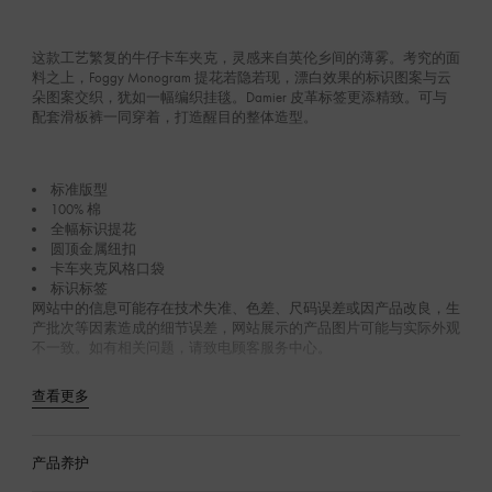
这款工艺繁复的牛仔卡车夹克，灵感来自英伦乡间的薄雾。考究的面
料之上，Foggy Monogram 提花若隐若现，漂白效果的标识图案与云
朵图案交织，犹如一幅编织挂毯。Damier 皮革标签更添精致。可与
配套滑板裤一同穿着，打造醒目的整体造型。
标准版型
100% 棉
全幅标识提花
圆顶金属纽扣
卡车夹克风格口袋
标识标签
网站中的信息可能存在技术失准、色差、尺码误差或因产品改良，生
产批次等因素造成的细节误差，网站展示的产品图片可能与实际外观
不一致。如有相关问题，请致电顾客服务中心。
查看更多
产品养护