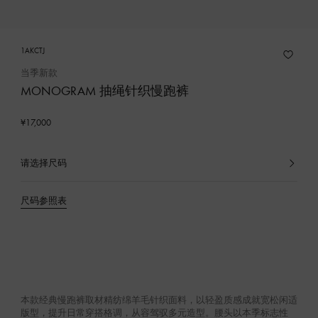
1AKCTJ
当季新款
MONOGRAM 抽绳针织慢跑裤
¥17,000
请选择尺码
已
选
产
尺码参照表
品
本款经典慢跑裤取材精纺绵羊毛针织面料，以轻盈质感成就宽松闲适
版型，提升日常穿搭格调，从容驾驭多元造型。腰头以本季标志性