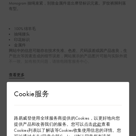
Monogram 抽绳束紧，别致金属件道出摩登标识元素。罗纹裤脚利落
有型。
100% 绵羊毛
抽绳腰头
印花标识
金属件
网站中的信息可能存在技术失准、色差、尺码误差或因产品改良，生
产批次等因素造成的细节误差，网站展示的产品图片可能与实际外观
不一致。如有相关问题，请致电顾客服务中心。
查看更多
Cookie服务
在专卖店内探索
配送 & 退货
路易威登使用全球服务商提供的Cookies，以更好地向您
提供产品和改善我们的服务。您可以点击
此处
查看
赠礼
Cookies列表以了解该等Cookies收集使用信息的详情。您