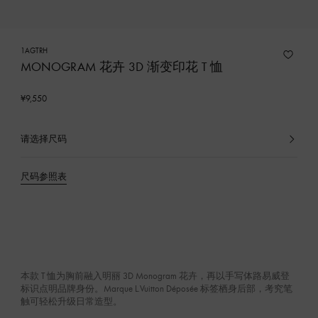
1AGTRH
MONOGRAM 花卉 3D 渐变印花 T 恤
¥9,550
请选择尺码
已
选
产
尺码参照表
品
本款 T 恤为胸前融入明丽 3D Monogram 花卉，再以手写体路易威登
标识点明品牌身份。Marque L.Vuitton Déposée 标签栖身后部，考究笔
触可轻松升级日常造型。