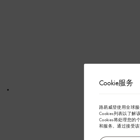
Cookie服务
路易威登使用全球服
Cookies列表以了
Cookies将处理您
和服务。通过接受该等