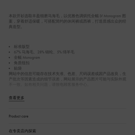
本款开衫选取丰盈细磨马海毛，以优雅色调烘托全幅 LV Monogram 图
案，穿着舒适保暖，可搭配简约的休闲裤或西裤，打造质感出众的经
典造型。
标准版型
67% 马海毛、28% 锦纶、5% 绵羊毛
全幅 Monogram
角质纽扣
贴袋
网站中的信息可能存在技术失准、色差、尺码误差或因产品改良，生
产批次等因素造成的细节误差，网站展示的产品图片可能与实际外观
不一致。如有相关问题，请致电顾客服务中心。
查看更多
Product care
在专卖店内探索