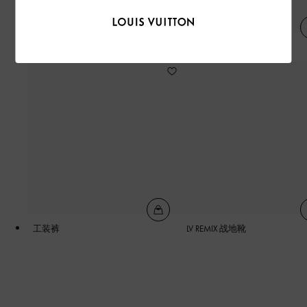
MONOGRAM 衬垫背心
LV 压纹 T 恤
工装裤
LV REMIX 战地靴