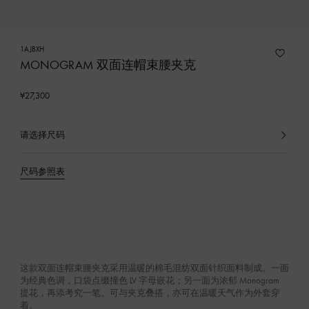
1AJBXH
MONOGRAM 双面连帽束腰夹克
¥27,300
请选择尺码
已
选
产
尺码参照表
品
这款双面连帽束腰夹克采用温暖的棉毛混纺双面针织面料制成。一面
为经典色调，口袋点缀撞色 LV 字母嵌花；另一面为浓郁 Monogram
提花，再添考究一笔。可与夹克叠搭，亦可在温暖天气作为外套穿
着。