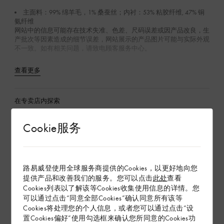
主面料：99% 绵羊毛，1% 桑蚕丝；内衬：53% 粘胶纤维, 47% 铜
氨纤维
网站中的信息可能存在技术失准、色差、尺码误差或因产品改良，生
产批次等因素造成的细节误差，网站展示的产品图片可能与实际外观
不一致。如有相关问题，请致电顾客服务中心。
查看更多
在专卖店内探索
Cookie服务
配送 & 退货
赠礼
路易威登使用全球服务商提供的Cookies，以更好地向您
提供产品和改善我们的服务。您可以点击
此处
查看
Cookies列表以了解该等Cookies收集使用信息的详情。您
可以通过点击“同意全部Cookies”确认同意所有该等
Cookies将处理您的个人信息，或者您可以通过点击“设
置Cookies偏好”使用勾选框来确认您所同意的Cookies功