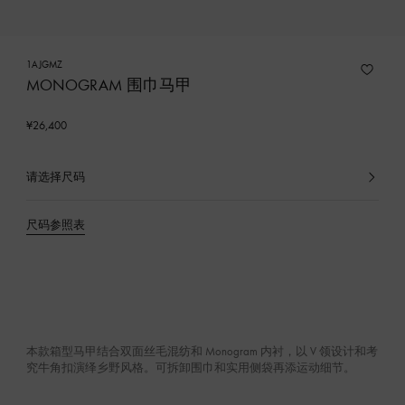
1AJGMZ
MONOGRAM 围巾马甲
¥26,400
请选择尺码
已
选
产
尺码参照表
品
本款箱型马甲结合双面丝毛混纺和 Monogram 内衬，以 V 领设计和考
究牛角扣演绎乡野风格。可拆卸围巾和实用侧袋再添运动细节。