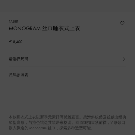
1AJHIF
MONOGRAM 丝巾睡衣式上衣
¥18,400
请选择尺码
已
选
产
尺码参照表
品
本款睡衣式上衣以新季元素抒写优雅宣言。柔滑斜纹桑蚕丝裁出经典
箱型廓形，与撞色镶边共筑居家格调。圆顶纽扣束紧前襟，V 形领口
嵌入飘逸的 Monogram 丝巾，探索多种造型可能。