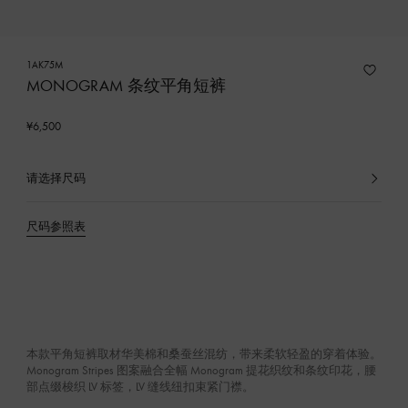
1AK75M
MONOGRAM 条纹平角短裤
¥6,500
请选择尺码
已
选
产
尺码参照表
品
本款平角短裤取材华美棉和桑蚕丝混纺，带来柔软轻盈的穿着体验。
Monogram Stripes 图案融合全幅 Monogram 提花织纹和条纹印花，腰
部点缀梭织 LV 标签，LV 缝线纽扣束紧门襟。