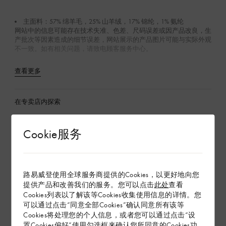
主面料：57% 绵羊毛，25% 山羊绒，17% 锦纶，1% 氨纶
网站中的信息可能存在技术失准、色差、尺码误差或因产品改良，生
产批次等因素造成的细节误差，网站展示的产品图片可能与实际外观
不一致。如有相关问题，请致电顾客服务中心。
查看更多
在专卖店内探索
Cookie服务
配送 & 退货
赠礼
路易威登使用全球服务商提供的Cookies，以更好地向您
提供产品和改善我们的服务。您可以点击
此处
查看
Cookies列表以了解该等Cookies收集使用信息的详情。您
可以通过点击“同意全部Cookies”确认同意所有该等
Cookies将处理您的个人信息，或者您可以通过点击“设
置Cookies偏好”使用勾选框来确认您所同意的Cookies功