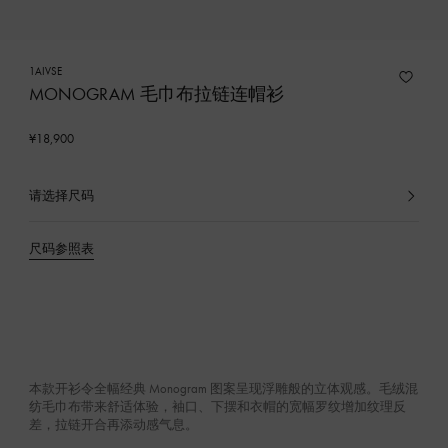
1AIVSE
MONOGRAM 毛巾布拉链连帽衫
¥18,900
请选择尺码
已
选
产
尺码参照表
品
本款开衫令全幅经典 Monogram 图案呈现浮雕般的立体观感。毛绒混
纺毛巾布带来舒适体验，袖口、下摆和衣帽的宽幅罗纹增加纹理反
差，拉链开合再添动感气息。