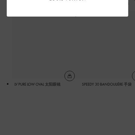
RUN AWAY MAXI 运动鞋
MONOGRAM SPONGE 袜子
LV PURE LOW OVAL 太阳眼镜
SPEEDY 30 BANDOULIÈRE 手袋