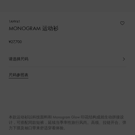
1AHV41
MONOGRAM 运动衫
¥27,700
请选择尺码
已
选
产
尺码参照表
品
本款运动衫以科技面料和 Monogram Glow 印花结构成就生动拼接设
计，可搭配同款短裤，延续当季率性旅行风尚。高领、拉链开合、弹
力下摆及袖口带来舒适穿着体验。