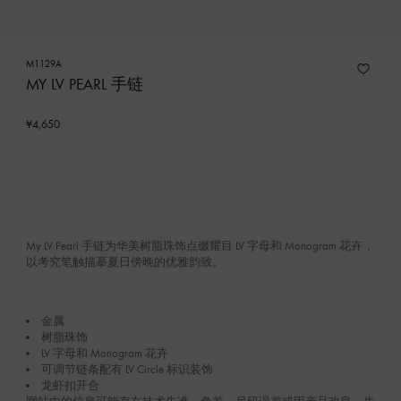
M1129A
MY LV PEARL 手链
¥4,650
My LV Pearl 手链为华美树脂珠饰点缀耀目 LV 字母和 Monogram 花卉，
以考究笔触描摹夏日傍晚的优雅韵致。
金属
树脂珠饰
LV 字母和 Monogram 花卉
可调节链条配有 LV Circle 标识装饰
龙虾扣开合