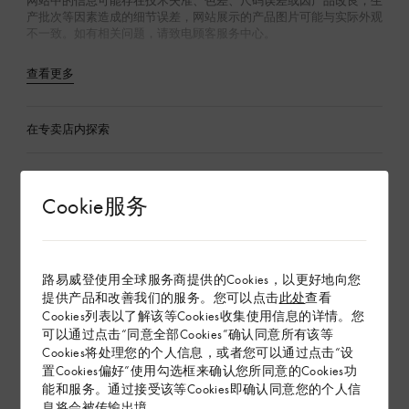
网站中的信息可能存在技术失准、色差、尺码误差或因产品改良，生
产批次等因素造成的细节误差，网站展示的产品图片可能与实际外观
不一致。如有相关问题，请致电顾客服务中心。
查看更多
在专卖店内探索
配送 & 退货
Cookie服务
赠礼
路易威登使用全球服务商提供的Cookies，以更好地向您
提供产品和改善我们的服务。您可以点击
此处
查看
Cookies列表以了解该等Cookies收集使用信息的详情。您
可以通过点击“同意全部Cookies”确认同意所有该等
Cookies将处理您的个人信息，或者您可以通过点击“设
置Cookies偏好”使用勾选框来确认您所同意的Cookies功
能和服务。通过接受该等Cookies即确认同意您的个人信
息将会被传输出境。