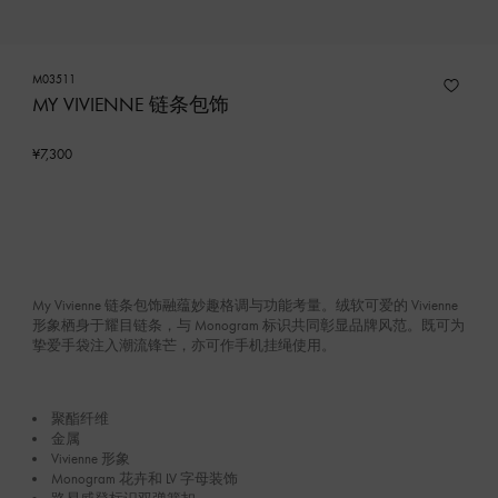
M03511
MY VIVIENNE 链条包饰
¥7,300
My Vivienne 链条包饰融蕴妙趣格调与功能考量。绒软可爱的 Vivienne
形象栖身于耀目链条，与 Monogram 标识共同彰显品牌风范。既可为
挚爱手袋注入潮流锋芒，亦可作手机挂绳使用。
聚酯纤维
金属
Vivienne 形象
Monogram 花卉和 LV 字母装饰