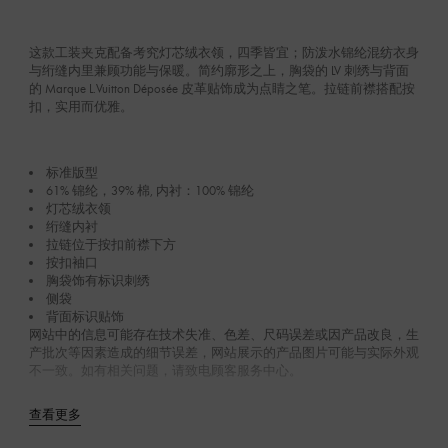
这款工装夹克配备考究灯芯绒衣领，四季皆宜；防泼水锦纶混纺衣身
与绗缝内里兼顾功能与保暖。简约廓形之上，胸袋的 LV 刺绣与背面
的 Marque L.Vuitton Déposée 皮革贴饰成为点睛之笔。拉链前襟搭配按
扣，实用而优雅。
标准版型
61% 锦纶，39% 棉, 内衬：100% 锦纶
灯芯绒衣领
绗缝内衬
拉链位于按扣前襟下方
按扣袖口
胸袋饰有标识刺绣
侧袋
背面标识贴饰
网站中的信息可能存在技术失准、色差、尺码误差或因产品改良，生
产批次等因素造成的细节误差，网站展示的产品图片可能与实际外观
不一致。如有相关问题，请致电顾客服务中心。
查看更多