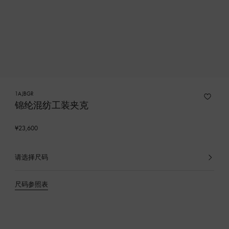
1AJBGR
锦纶混纺工装夹克
¥23,600
请选择尺码
已
选
产
尺码参照表
品