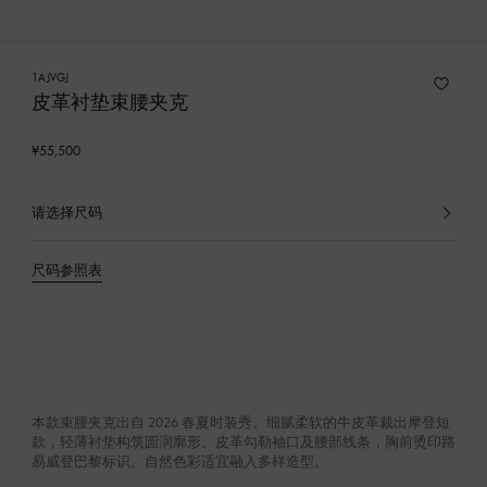
1AJVGJ
皮革衬垫束腰夹克
¥55,500
请选择尺码
已
选
产
尺码参照表
品
本款束腰夹克出自 2026 春夏时装秀。细腻柔软的牛皮革裁出摩登短
款，轻薄衬垫构筑圆润廓形。皮革勾勒袖口及腰部线条，胸前烫印路
易威登巴黎标识。自然色彩适宜融入多样造型。