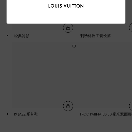
经典衬衫
刺绣棉质工装长裤
LV JAZZ 系带鞋
FROG PATINATED 30 毫米双面