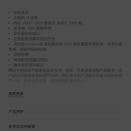
短款版型
主面料: 牛皮革;
内衬: 内衬1: 100% 桑蚕丝; 内衬2: 100% 棉;
填充物: 100% 聚酯纤维;
罗纹腰部和袖口
立领配有隐藏式按扣开合
高性能 Ecodown© 填充物采用 100% 再生聚酯纤维制成，具有轻盈
质感、保暖和隔热性能
拉链前襟
侧袋配有隐藏式按扣
胸前饰有烫印标识
网站中的信息可能存在技术失准、色差、尺码误差或因产品改良，生
产批次等因素造成的细节误差，网站展示的产品图片可能与实际外观
不一致。如有相关问题，请致电顾客服务中心。
查看更多
产品养护
在专卖店内探索