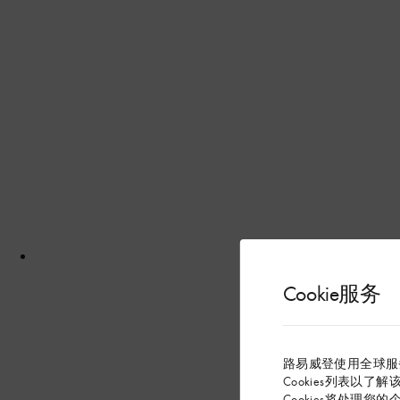
Cookie服务
路易威登使用全球服
Cookies列表以了
Cookies将处理您