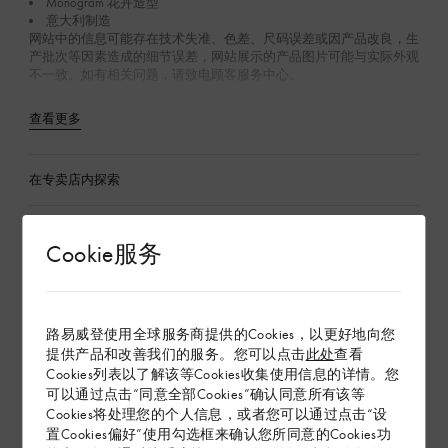
Monogram 花卉造型
意大利制造
网站中的信息可能存在技术失准、色差、尺码误差或因产品改良，生
产批次等因素造成的细节误差，网站展示的产品图片可能与实际外观
不一致。如有相关问题，请致电顾客服务中心。
查看更多
在专卖店内探索
Cookie服务
配送 & 退货
赠礼
路易威登使用全球服务商提供的Cookies，以更好地向您
提供产品和改善我们的服务。您可以点击
此处
查看
Cookies列表以了解该等Cookies收集使用信息的详情。您
可以通过点击“同意全部Cookies”确认同意所有该等
Cookies将处理您的个人信息，或者您可以通过点击“设
置Cookies偏好”使用勾选框来确认您所同意的Cookies功