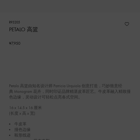
R93205
PETALO 高篮
¥7,950
Petalo 高篮由知名设计师 Patricia Urquiola 创意打造，巧妙致意经
典 Monogram 花卉，同时印证品牌精湛皮革匠艺。牛皮革融入精致撞
色边缘，灵动设计可轻松点亮各式空间。
16 x 14.5 x 16
厘米
(长度 x 高 x 宽)
牛皮革
撞色边缘
鞍形线迹