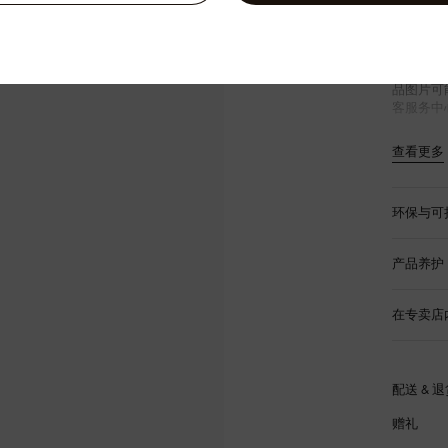
织物
本品产地
网站中的
品改良，
品图片可
客服务中
查看更多
环保与可
产品养护
在专卖店
配送 & 
赠礼