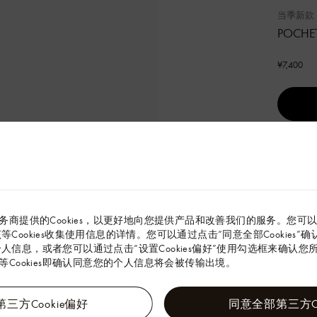
当季新款
POCHE
¥7,400
本款 Poch
Emblè
呈现别致
务商提供的Cookies，以更好地向您提供产品和改善我们的服务。您可
节。
解该等Cookies收集使用信息的详情。您可以通过点击“同意全部Cookies
19 x 12 x 
的个人信息，或者您可以通过点击“设置Cookies偏好”使用勾选框来确认您所同
(长度 x 高 
Cookies即确认同意您的个人信息将会被传输出境。
Monog
帆布
三方Cookie偏好
同意全部第三方Co
牛皮