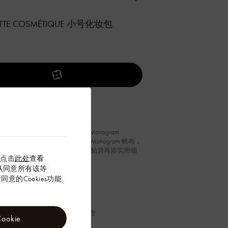
TTE COSMÉTIQUE 小号化妆包
ette Cosmétique 小号化妆包采用 Monogram
me 帆布，以亚麻棉布焕新品牌经典 Monogram 帆布，
刺绣质感纹理。可水洗内衬和内贴袋再添实用细
以点击
此处
查看
”确认同意所有该等
6
厘米
意的Cookies功能
x 宽)
ram Emblème 棉质
金属件
拉链开合
okie
革饰边
内贴袋