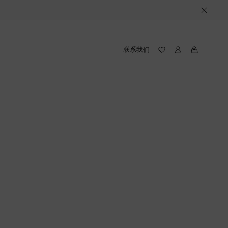
联系我们
我
我
的
的
愿
路
望
易
录
威
(愿
登
望
录
中
包
含
件
产
品)