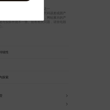
内衬
为法国、西班牙、意大利和美国之一
信息可能存在技术失准、色差、尺码误差或因产
生产批次等因素造成的细节误差，网站展示的产
能与实际外观不一致。如有相关问题，请致电顾
心。
持续性
内探索
退货