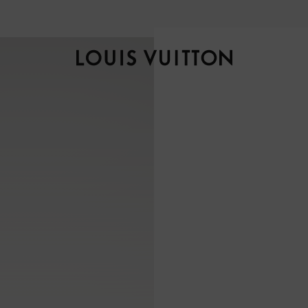
自然风光，匠艺臻作，探索全新
秋冬女士系列
。
路
易
威
登
LOUIS
VUITTON