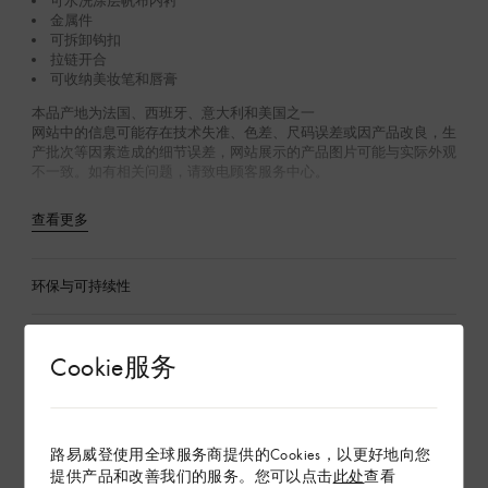
可水洗涂层帆布内衬
金属件
可拆卸钩扣
拉链开合
可收纳美妆笔和唇膏
本品产地为法国、西班牙、意大利和美国之一
网站中的信息可能存在技术失准、色差、尺码误差或因产品改良，生
产批次等因素造成的细节误差，网站展示的产品图片可能与实际外观
不一致。如有相关问题，请致电顾客服务中心。
查看更多
环保与可持续性
产品养护
Cookie服务
在专卖店内探索
路易威登使用全球服务商提供的Cookies，以更好地向您
提供产品和改善我们的服务。您可以点击
此处
查看
配送 & 退货