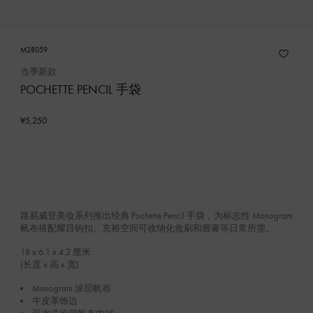
M28059
当季新款
POCHETTE PENCIL 手袋
¥5,250
路易威登美妆系列推出经典 Pochette Pencil 手袋，为标志性 Monogram
帆布搭配耀目钩扣。充裕空间可收纳化妆刷和唇膏等日常所需。
18 x 6.1 x 4.2
厘米
(长度 x 高 x 宽)
Monogram 涂层帆布
牛皮革饰边