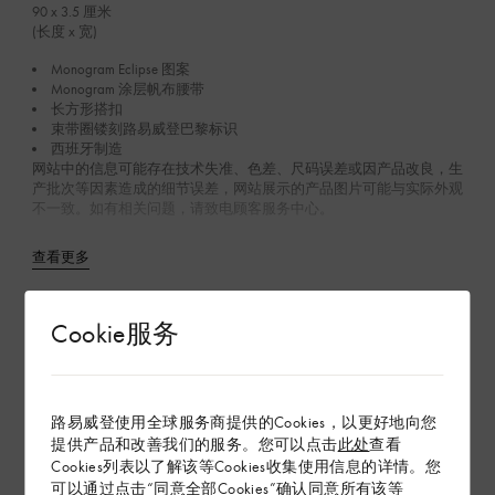
90 x 3.5
厘米
(长度 x 宽)
Monogram Eclipse 图案
Monogram 涂层帆布腰带
长方形搭扣
束带圈镂刻路易威登巴黎标识
西班牙制造
网站中的信息可能存在技术失准、色差、尺码误差或因产品改良，生
产批次等因素造成的细节误差，网站展示的产品图片可能与实际外观
不一致。如有相关问题，请致电顾客服务中心。
查看更多
Cookie服务
在专卖店内探索
配送 & 退货
路易威登使用全球服务商提供的Cookies，以更好地向您
提供产品和改善我们的服务。您可以点击
此处
查看
赠礼
Cookies列表以了解该等Cookies收集使用信息的详情。您
可以通过点击“同意全部Cookies”确认同意所有该等