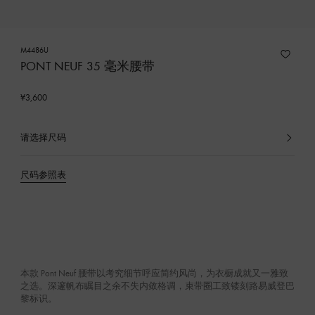
M4486U
PONT NEUF 35 毫米腰带
¥3,600
请选择尺码
已
选
产
尺码参照表
品
本款 Pont Neuf 腰带以考究细节呼应简约风尚，为衣橱成就又一雅致
之选。深邃帆布瞩目之余不失内敛格调，束带圈工致镂刻路易威登巴
黎标识。