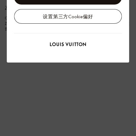
ZANELLATO/BORTOTTO
设置第三方Cookie偏好
Giorgia Zanellato 和 Daniele Bortotto 于 2013 年在意大利特雷维索创建
Zanellato/Bortotto 工作室，他们的作品不断探索时间与空间的关系，曾在
世界各地的画廊和机构进行展出。