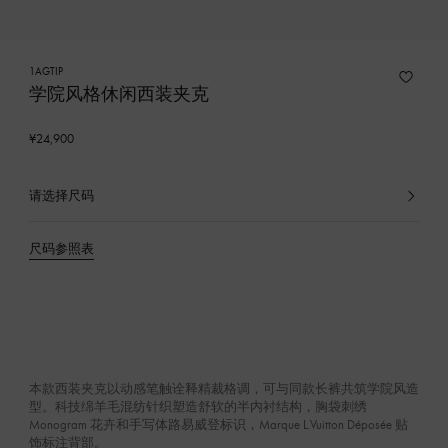
1AGTIP
学院风格休闲西装夹克
¥24,900
请选择尺码
已
选
产
尺码参照表
品
本款西装夹克以动感笔触诠释精裁格调，可与同款长裤共筑学院风造
型。科技绵羊毛混纺针织塑造舒软的半内衬结构，胸袋刺绣
Monogram 花卉和手写体路易威登标识，Marque L.Vuitton Déposée 贴
饰标注背部。