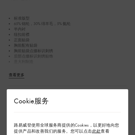
标准版型
65% 锦纶，30% 绵羊毛，5% 氨纶
半内衬
纽扣前襟
正面贴袋
胸前配有贴袋
胸前贴袋点缀标识刺绣
后部点缀标识刺绣贴饰
意大利制造
查看更多
产品养护
Cookie服务
在专卖店内探索
路易威登使用全球服务商提供的Cookies，以更好地向您
提供产品和改善我们的服务。您可以点击
此处
查看
配送 & 退货