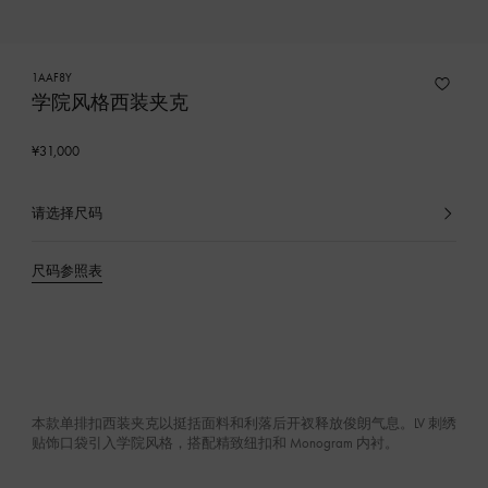
1AAF8Y
学院风格西装夹克
¥31,000
请选择尺码
已
选
产
尺码参照表
品
本款单排扣西装夹克以挺括面料和利落后开衩释放俊朗气息。LV 刺绣
贴饰口袋引入学院风格，搭配精致纽扣和 Monogram 内衬。