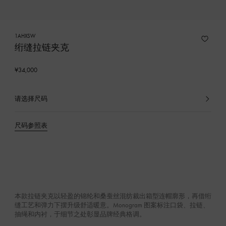
1AHXSW
绗缝拉链夹克
¥34,000
请选择尺码
已
选
产
尺码参照表
品
本款拉链夹克以轻盈的锦纶和桑蚕丝混纺裁出箱型连帽廓形，再借绗
缝工艺和弹力下摆升级舒适暖意。Monogram 图案标注口袋、拉链、
抽绳和内衬，于细节之处彰显品牌经典格调。