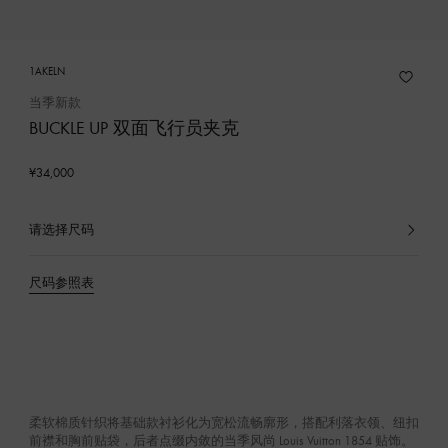
1AKELN
当季新款
BUCKLE UP 双面飞行员夹克
¥34,000
请选择尺码
已
选
产
尺码参照表
品
柔软棉质针织将基础款衬衫化为宽松流畅廓形，搭配利落衣领、纽扣
前襟和胸前贴袋，后者点缀内敛的当季风尚 Louis Vuitton 1854 贴饰。