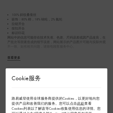
100% 斜纹桑蚕丝
嵌饰：80% 棉，18% 锦纶，2% 氨纶
拉链开合
按扣开合
标识印花
网站中的信息可能存在技术失准、色差、尺码误差或因产品改良，生
产批次等因素造成的细节误差，网站展示的产品图片可能与实际外观
不一致。如有相关问题，请致电顾客服务中心。
查看更多
在专卖店内探索
Cookie服务
配送 & 退货
路易威登使用全球服务商提供的Cookies，以更好地向您
赠礼
提供产品和改善我们的服务。您可以点击
此处
查看
Cookies列表以了解该等Cookies收集使用信息的详情。您