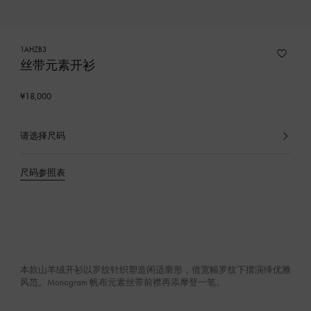
1AHZB3
丝带元素开衫
¥18,000
请选择尺码
已
选
产
尺码参照表
品
本款山羊绒开衫以罗纹针织塑造闲适廓形，借宽幅罗纹下摆演绎优雅
风范。Monogram 帆布元素丝带前襟再添摩登一笔。