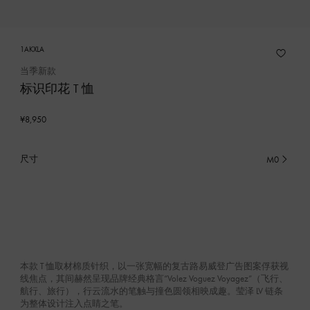
1AKXLA
当季新款
标识印花 T 恤
¥8,950
尺寸
M0
已
选
产
品
本款 T 恤取材棉质针织，以一张宽幅的复古路易威登广告图案俘获视
线焦点，其间赫然呈现品牌经典格言“Volez Voguez Voyagez”（飞行、
航行、旅行），行云流水的笔触与撞色圆领相映成趣。莹泽 LV 链条
为整体设计注入点睛之笔。