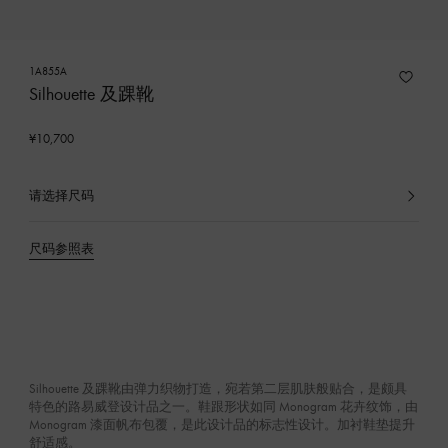
1A855A
Silhouette 及踝靴
¥10,700
请选择尺码
已
选
产
尺码参照表
品
Silhouette 及踝靴由弹力织物打造，宛若第二层肌肤般贴合，是颇具
特色的路易威登设计品之一。鞋跟形状如同 Monogram 花卉纹饰，由
Monogram 漆面帆布包覆，是此设计品的标志性设计。加衬鞋垫提升
舒适感。