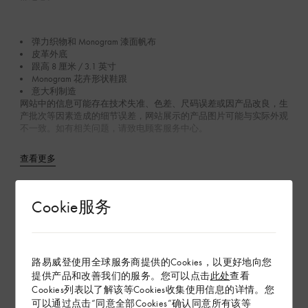
弹力织物和 Monogram 漆面帆布
皮革外底
跟高 8 厘米 / 3.1 英寸
Monogram 花卉形状鞋跟
意大利制造
网站中的信息可能存在技术失准、色差、尺码误差或因产品改良，生
产批次等因素造成的细节误差，网站展示的产品图片可能与实际外观
不一致。如有相关问题，请致电顾客服务中心。
查看更多
在专卖店内探索
Cookie服务
配送 & 退货
路易威登使用全球服务商提供的Cookies，以更好地向您
提供产品和改善我们的服务。您可以点击
此处
查看
赠礼
Cookies列表以了解该等Cookies收集使用信息的详情。您
可以通过点击“同意全部Cookies”确认同意所有该等