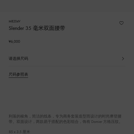
M8204V
Slender 35 毫米双面腰带
¥6,000
请选择尺码
已
选
产
尺码参照表
品
利落的棱角，简洁的线条，专为商务套装造型而设计的时尚摩登腰
带。双面设计，两款易于搭配的色彩组合，饰有 Damier 方格压纹。
85 x 3.5
厘米