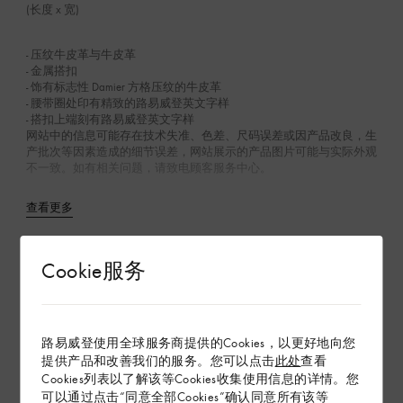
(长度 x 宽)
- 压纹牛皮革与牛皮革
- 金属搭扣
- 饰有标志性 Damier 方格压纹的牛皮革
- 腰带圈处印有精致的路易威登英文字样
- 搭扣上端刻有路易威登英文字样
网站中的信息可能存在技术失准、色差、尺码误差或因产品改良，生
产批次等因素造成的细节误差，网站展示的产品图片可能与实际外观
不一致。如有相关问题，请致电顾客服务中心。
查看更多
在专卖店内探索
Cookie服务
配送 & 退货
路易威登使用全球服务商提供的Cookies，以更好地向您
提供产品和改善我们的服务。您可以点击
此处
查看
赠礼
Cookies列表以了解该等Cookies收集使用信息的详情。您
可以通过点击“同意全部Cookies”确认同意所有该等