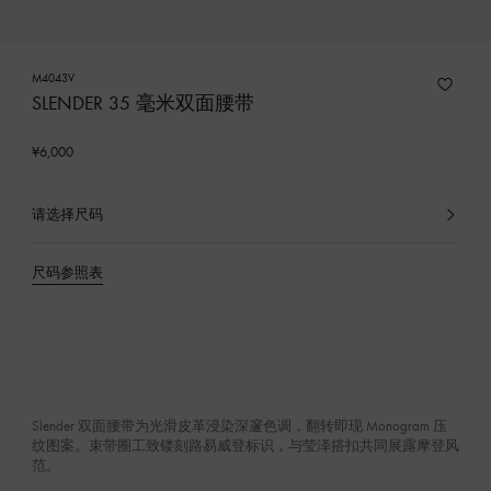
M4043V
SLENDER 35 毫米双面腰带
¥6,000
请选择尺码
已
选
产
尺码参照表
品
Slender 双面腰带为光滑皮革浸染深邃色调，翻转即现 Monogram 压
纹图案。束带圈工致镂刻路易威登标识，与莹泽搭扣共同展露摩登风
范。