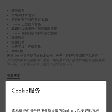
修身版型
后袋刺绣 LV 标识
票袋配有正绒面革 LV 贴饰
Damier 正绒面革标签
标识铭纹珠光纽扣配有做旧底座
Damier 面料口袋内衬和版型标签
珠光铆钉
纽扣门襟
经典五袋牛仔裤剪裁
100% 棉
网站中的信息可能存在技术失准、色差、尺码误差或因产品改良，生
产批次等因素造成的细节误差，网站展示的产品图片可能与实际外观
不一致。如有相关问题，请致电顾客服务中心。
查看更多
Cookie服务
产品养护
在专卖店内探索
路易威登使用全球服务商提供的Cookies，以更好地向您