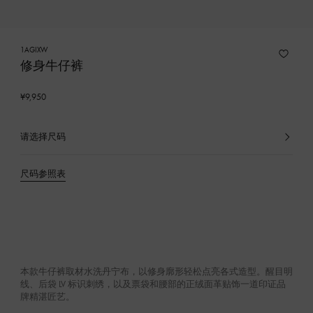
1AGIXW
修身牛仔裤
¥9,950
请选择尺码
已
选
产
尺码参照表
品
本款牛仔裤取材水洗丹宁布，以修身廓形轻松点亮各式造型。醒目明
线、后袋 LV 标识刺绣，以及票袋和腰部的正绒面革贴饰一道印证品
牌精湛匠艺。