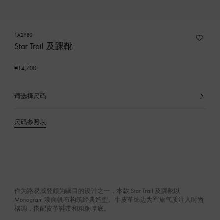
1A2Y80
Star Trail 及踝靴
¥14,700
请选择尺码
已
选
产
尺码参照表
品
作为路易威登颇为瞩目的设计之一，本款 Star Trail 及踝靴以
Monogram 漆面帆布构筑经典造型。牛皮革饰边为军旅气质注入时尚
格调，搭配皮革鞋带和粗粝厚底。