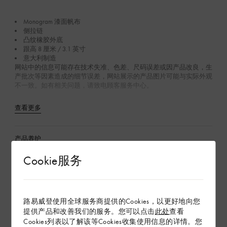
Monogram 漆面帆布
侧拉链
凸纹橡胶外底
跟高 8 厘米 / 3.1 英寸
意大利制造
网站中的信息可能存在技术失准、色差、尺码误差或因产品改良，生
产批次等因素造成的细节误差，网站展示的产品图片可能与实际外观
不一致。如有相关问题，请致电顾客服务中心。
查看更多
产品养护
Cookie服务
在专卖店内探索
路易威登使用全球服务商提供的Cookies，以更好地向您
配送 & 退货
提供产品和改善我们的服务。您可以点击
此处
查看
赠礼
Cookies列表以了解该等Cookies收集使用信息的详情。您