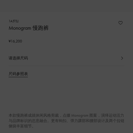
1A5TSJ
Monogram 慢跑裤
¥16,200
请选择尺码
已
选
产
尺码参照表
品
本款慢跑裤成就休闲风格剪裁，点缀 Monogram 图案，演绎运动活力
与品牌标识的恣意融合。更有钩扣、弹力踝部和腰部设计及两个拉链
侧袋丰富细节。