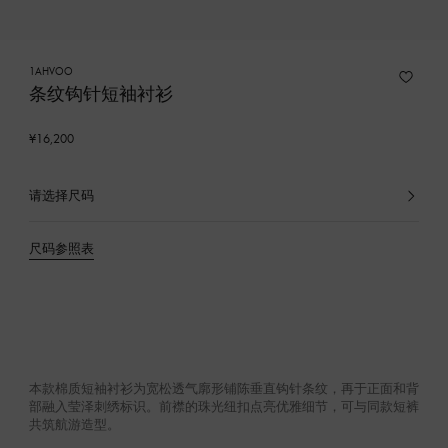
1AHVOO
条纹钩针短袖衬衫
¥16,200
请选择尺码
已
选
产
尺码参照表
品
本款棉质短袖衬衫为宽松透气廓形铺陈垂直钩针条纹，再于正面和背
部融入莹泽刺绣标识。前襟的珠光纽扣点亮优雅细节，可与同款短裤
共筑航游造型。