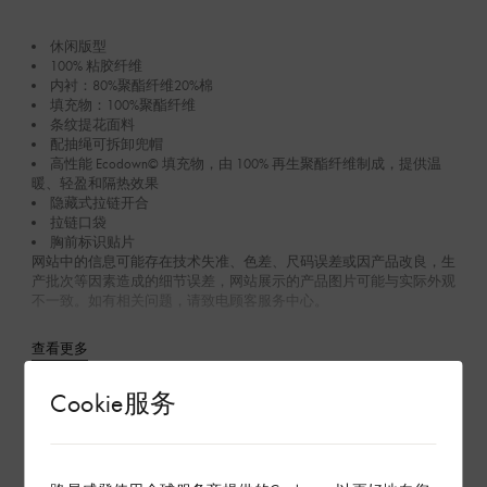
休闲版型
100% 粘胶纤维
内衬：80%聚酯纤维20%棉
填充物：100%聚酯纤维
条纹提花面料
配抽绳可拆卸兜帽
高性能 Ecodown© 填充物，由 100% 再生聚酯纤维制成，提供温
暖、轻盈和隔热效果
隐藏式拉链开合
拉链口袋
胸前标识贴片
网站中的信息可能存在技术失准、色差、尺码误差或因产品改良，生
产批次等因素造成的细节误差，网站展示的产品图片可能与实际外观
不一致。如有相关问题，请致电顾客服务中心。
查看更多
Cookie服务
产品养护
在专卖店内探索