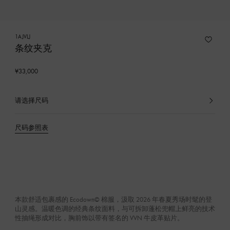
1AJVLJ
条纹夹克
¥33,000
请选择尺码
已
选
产
尺码参照表
品
本款舒适包裹感的 Ecodown© 棉服，汲取 2026 年春夏秀场时髦的登
山灵感。温暖色调的经典条纹面料，与可拆卸蓬松兜帽上鲜亮的技术
性抽绳形成对比，胸前饰以带有签名的 VVN 牛皮革贴片。