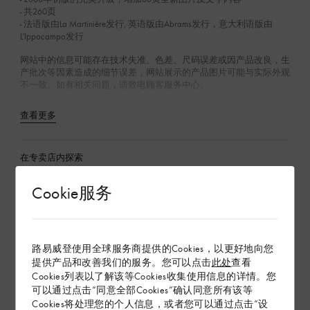
- 共260页
- 法语版由La Martinière发行, 英语版由Abrams发行，意大利语版由
L'Ippocampo发行
网站中的信息可能存在技术失准、色差、尺码误差或因产品改良，生
产批次等因素造成的细节误差，网站展示的产品图片可能与实际外观
不一致。如有相关问题，请致电顾客服务中心。
查看更多
在专卖店内探索
Cookie服务
配送 & 退货
赠礼
路易威登使用全球服务商提供的Cookies，以更好地向您
提供产品和改善我们的服务。您可以点击
此处
查看
Cookies列表以了解该等Cookies收集使用信息的详情。您
可以通过点击“同意全部Cookies”确认同意所有该等
Cookies将处理您的个人信息，或者您可以通过点击“设