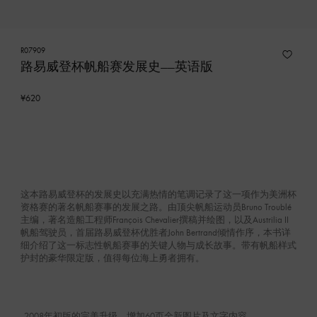
R07909
路易威登杯帆船赛发展史——英语版
¥620
这本路易威登杯的发展史以充满热情的笔调记录了这一项作为美洲杯
资格赛的著名帆船赛事的发展之路。由顶尖帆船运动员Bruno Troublé
主编，著名造船工程师François Chevalier撰稿并绘图，以及Austrilia II
帆船驾驶员，首届路易威登杯优胜者John Bertrand倾情作序，本书详
细介绍了这一标志性帆船赛事的关键人物与成长故事。带有帆船样式
护封的豪华限定版，值得每位海上勇者拥有。
- 2008年初版的完美升级，增加60页全新图片及文字内容