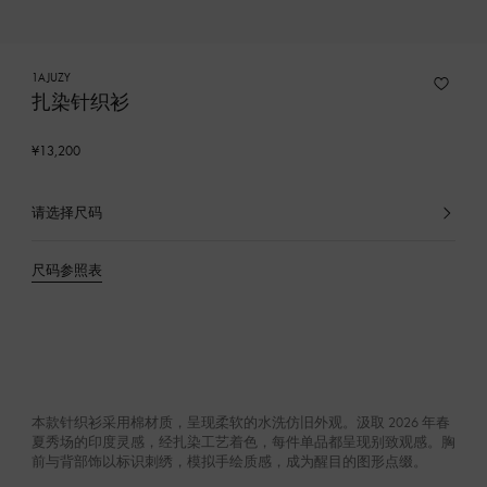
1AJUZY
扎染针织衫
¥13,200
请选择尺码
已
选
产
尺码参照表
品
本款针织衫采用棉材质，呈现柔软的水洗仿旧外观。汲取 2026 年春
夏秀场的印度灵感，经扎染工艺着色，每件单品都呈现别致观感。胸
前与背部饰以标识刺绣，模拟手绘质感，成为醒目的图形点缀。