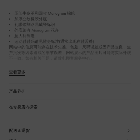
压印牛皮革和回收 Monogram 锦纶
加厚凸纹橡胶外底
孔眼镂刻路易威登标识
外底饰有 Monogram 花卉
意大利制造
运动鞋鞋码请见鞋身标注(通常出现在鞋舌处)
网站中的信息可能存在技术失准、色差、尺码误差或因产品改良，生
产批次等因素造成的细节误差，网站展示的产品图片可能与实际外观
不一致。如有相关问题，请致电顾客服务中心。
查看更多
产品养护
在专卖店内探索
配送 & 退货