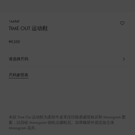
1AAP6F
TIME OUT 运动鞋
¥9,350
请选择尺码
已
选
产
尺码参照表
品
本款 Time Out 运动鞋为柔软牛皮革压印路易威登标识和 Monogram 图
案，以回收 Monogram 锦纶点缀鞋后。加厚橡胶外底绽放立体
Monogram 花卉。