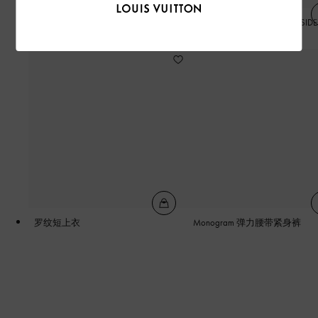
LV FIRST 帽子
NEVERFULL BANDOULIÈRE INSIDE
OUT 中号手袋
罗纹短上衣
Monogram 弹力腰带紧身裤