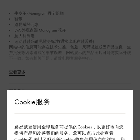
牛皮革/Monogram 丹宁织物
鞋带
路易威登元素
EVA 外底点缀 Monogram 花卉
意大利制造
运动鞋鞋码请见鞋身标注(通常出现在鞋舌处)
网站中的信息可能存在技术失准、色差、尺码误差或因产品改良，生
产批次等因素造成的细节误差，网站展示的产品图片可能与实际外观
不一致。如有相关问题，请致电顾客服务中心。
查看更多
产品养护
Cookie服务
在专卖店内探索
路易威登使用全球服务商提供的Cookies，以更好地向您
配送 & 退货
提供产品和改善我们的服务。您可以点击
此处
查看
Cookies列表以了解该等Cookies收集使用信息的详情。您