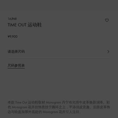
1AJP68
TIME OUT 运动鞋
¥9,900
请选择尺码
已
选
产
尺码参照表
品
本款 Time Out 运动鞋取材 Monogram 丹宁布光滑牛皮革焕新演绎。彩
色 Monogram 花卉挂饰悬挂于圈环之上，平添俏皮意趣。后跟皮革饰
边与轻盈加厚外底处的 Monogram 花卉引人注目。